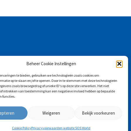
Beheer Cookie Instellingen
ervaringen te bieden, gebruiken we technologieën zoals cookies om
rmatie op te slaan en/of te openen. Door in te stemmen met deze technologieën
evens zoals browsegedrag of unieke ID's op deze site verwerken. Het niet
f intrekken van toestemming kan een negatieve invloed hebben op bepaalde
Blijf op de hoogte
 functies.
epteren
Weigeren
Bekijk voorkeuren
Cookie Policy
Privacyvoorwaarden website SOS World