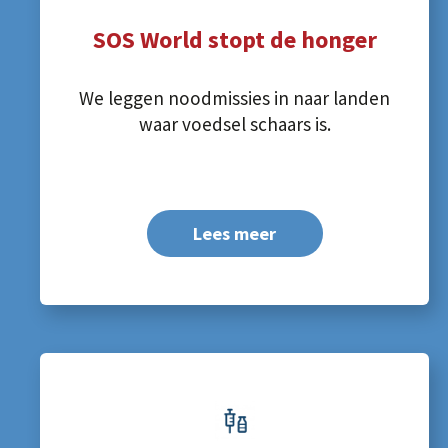
SOS World stopt de honger
We leggen noodmissies in naar landen
waar voedsel schaars is.
Lees meer