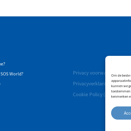
we?
Privacy voorwaarden
 SOS World?
Om de beste 
apparaatinfo
Privacyverklaring
e
kunnen we geg
toestemmen o
Cookie Policy (EU)
kenmerken en
Acc