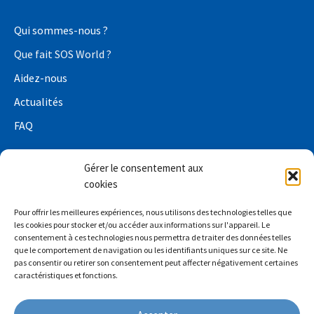
Qui sommes-nous ?
Que fait SOS World ?
Aidez-nous
Actualités
FAQ
Gérer le consentement aux
cookies
Conditions de confidentialité
Pour offrir les meilleures expériences, nous utilisons des technologies telles que
Déclaration de confidentialité relative à la collecte de
les cookies pour stocker et/ou accéder aux informations sur l'appareil. Le
consentement à ces technologies nous permettra de traiter des données telles
fonds
que le comportement de navigation ou les identifiants uniques sur ce site. Ne
pas consentir ou retirer son consentement peut affecter négativement certaines
Politique relative aux cookies (UE)
caractéristiques et fonctions.