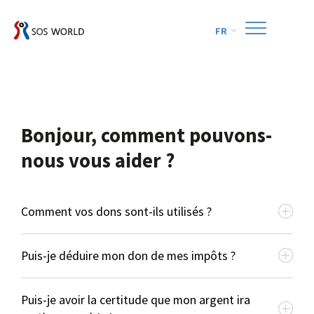
FR
Bonjour, comment pouvons-
nous vous aider ?
Comment vos dons sont-ils utilisés ?
SOS World vient en aide aux personnes en détresse là où
Puis-je déduire mon don de mes impôts ?
elles se trouvent. Et ce, partout dans le monde. Mais
notre travail commence en Belgique. Il commence avec
Pas pour le moment. Ces dernières années, SOS World
Puis-je avoir la certitude que mon argent ira
vous. Chaque don de votre part crée une chaîne de