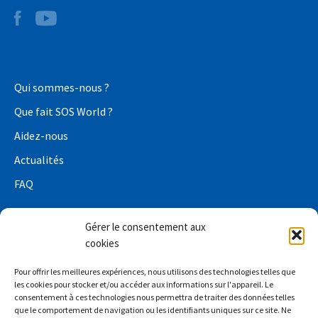
Qui sommes-nous ?
Que fait SOS World ?
Aidez-nous
Actualités
FAQ
Gérer le consentement aux
cookies
Conditions de confidentialité
Pour offrir les meilleures expériences, nous utilisons des technologies telles que
Déclaration de confidentialité relative à la collecte de
les cookies pour stocker et/ou accéder aux informations sur l'appareil. Le
consentement à ces technologies nous permettra de traiter des données telles
fonds
que le comportement de navigation ou les identifiants uniques sur ce site. Ne