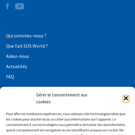
Qui sommes-nous ?
Que fait SOS World ?
Aidez-nous
Actualités
FAQ
Gérer le consentement aux
cookies
Conditions de confidentialité
Pour offrir les meilleures expériences, nous utilisons des technologies telles que
Déclaration de confidentialité relative à la collecte de
les cookies pour stocker et/ou accéder aux informations sur l'appareil. Le
consentement à ces technologies nous permettra de traiter des données telles
fonds
que le comportement de navigation ou les identifiants uniques sur ce site. Ne