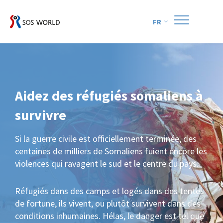
FR
Aidez des réfugiés somaliens à
survivre
Si la guerre civile est officiellement terminée, des
centaines de milliers de Somaliens fuient encore les
violences qui ravagent le sud et le centre du pays.
Réfugiés dans des camps et logés dans des tentes
de fortune, ils vivent, ou plutôt survivent dans des
conditions inhumaines. Hélas, le danger est tel que