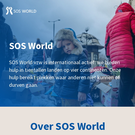
NL
SOS World
SOS World vzw is internationaal actief: we bieden
hulp in tientallen landen op vier continenten. Onze
hulp bereikt plekken waar anderen niet kunnen of
durven gaan.
Over SOS World