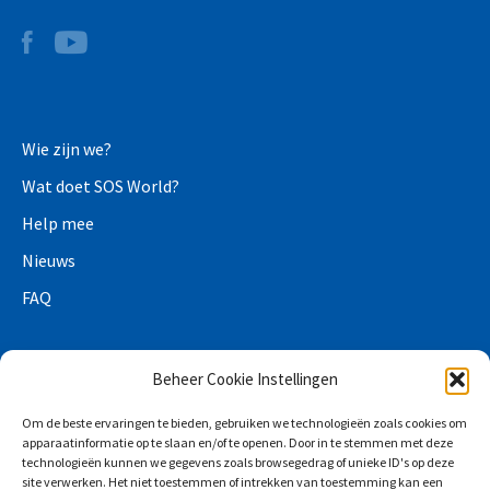
Wie zijn we?
Wat doet SOS World?
Help mee
Nieuws
FAQ
Beheer Cookie Instellingen
Privacy voorwaarden
Om de beste ervaringen te bieden, gebruiken we technologieën zoals cookies om
apparaatinformatie op te slaan en/of te openen. Door in te stemmen met deze
Privacyverklaring
technologieën kunnen we gegevens zoals browsegedrag of unieke ID's op deze
site verwerken. Het niet toestemmen of intrekken van toestemming kan een