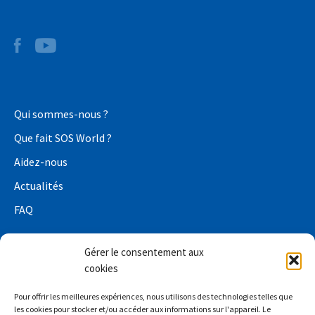
Qui sommes-nous ?
Que fait SOS World ?
Aidez-nous
Actualités
FAQ
Gérer le consentement aux
cookies
Conditions de confidentialité
Pour offrir les meilleures expériences, nous utilisons des technologies telles que
Déclaration de confidentialité relative à la collecte de
les cookies pour stocker et/ou accéder aux informations sur l'appareil. Le