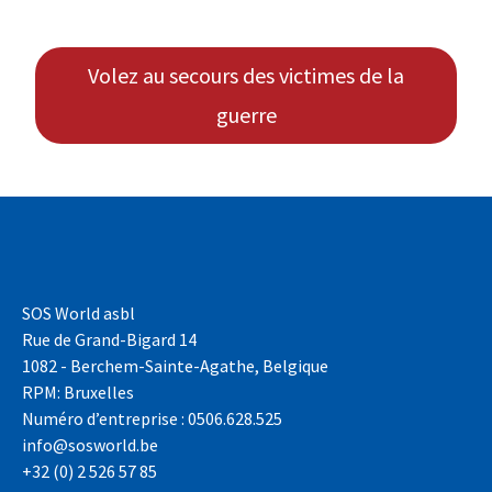
Volez au secours des victimes de la
guerre
SOS World asbl
Rue de Grand-Bigard 14
1082 - Berchem-Sainte-Agathe, Belgique
RPM: Bruxelles
Numéro d’entreprise : 0506.628.525
info@sosworld.be
+32 (0) 2 526 57 85