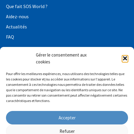
Que fait SOS World ?
Aidez-nous
Actualités
FAQ
Gérer le consentement aux
cookies
Conditions de confidentialité
Pour offrir les meilleures expériences, nous utilisons des technologies telles que
Déclaration de confidentialité relative à la collecte de
les cookies pour stocker et/ou accéder aux informations sur l'appareil. Le
consentement à ces technologies nous permettra de traiter des données telles
fonds
que le comportement de navigation ou les identifiants uniques sur ce site. Ne
pas consentir ou retirer son consentement peut affecter négativement certaines
Politique relative aux cookies (UE)
caractéristiques et fonctions.
Accepter
Refuser